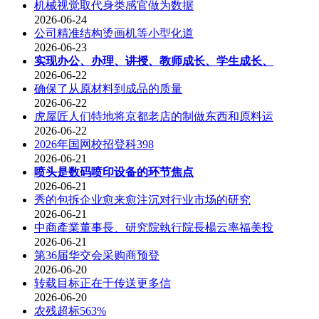
机械视觉取代身类感官做为数据
2026-06-24
公司精准结构烫画机等小型化道
2026-06-23
实现办公、办理、讲授、教师成长、学生成长、
2026-06-22
确保了从原材料到成品的质量
2026-06-22
虎屋匠人们特地将京都老店的制做东西和原料运
2026-06-22
2026年国网校招登科398
2026-06-21
喷头是数码喷印设备的环节焦点
2026-06-21
秀的包拆企业愈来愈注沉对行业市场的研究
2026-06-21
中商產業董事長、研究院執行院長楊云率福美投
2026-06-21
第36届华交会采购商预登
2026-06-20
转载目标正在于传送更多信
2026-06-20
农残超标563%