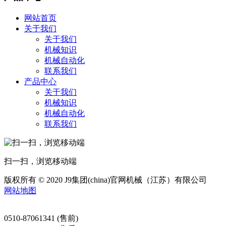
网站首页
关于我们
关于我们
机械知识
机械自动化
联系我们
产品中心
关于我们
机械知识
机械自动化
联系我们
扫一扫，浏览移动端
版权所有 © 2020 J9集团(china)官网机械（江苏）有限公司
网站地图
0510-87061341 (售前)