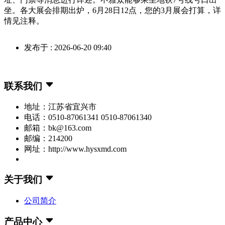
坐。各大展会排期出炉，6月28日12点，您的3月展会打算，详
情见注释。
发布于 : 2026-06-20 09:40
联系我们
地址：江苏省宜兴市
电话：0510-87061341 0510-87061340
邮箱：bk@163.com
邮编：214200
网址：http://www.hysxmd.com
关于我们
公司简介
产品中心