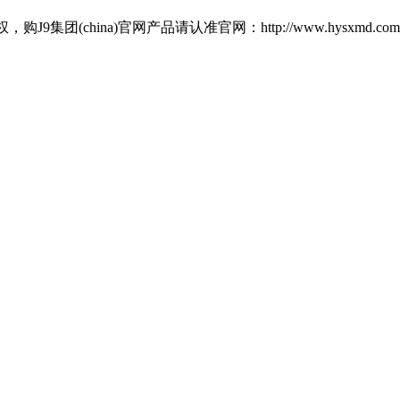
hina)官网产品请认准官网：http://www.hysxmd.com