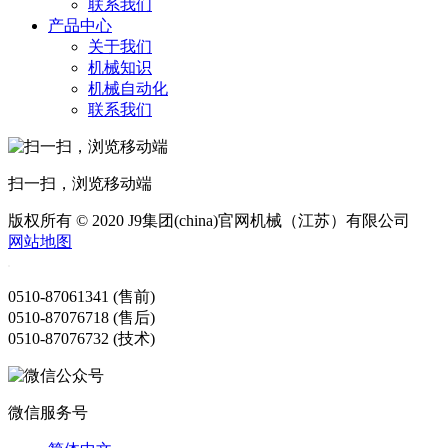
联系我们
产品中心
关于我们
机械知识
机械自动化
联系我们
扫一扫，浏览移动端
版权所有 © 2020 J9集团(china)官网机械（江苏）有限公司
网站地图
0510-87061341 (售前)
0510-87076718 (售后)
0510-87076732 (技术)
微信服务号