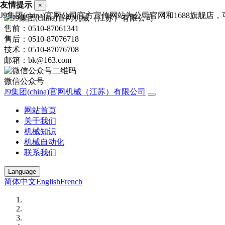
友情提示
×
J9集团(china)官网公司官方宣传网站为公司官网和1688旗舰店，可
售前：0510-87061341
售后：0510-87076718
技术：0510-87076708
邮箱：bk@163.com
微信公众号
J9集团(china)官网机械（江苏）有限公司
网站首页
关于我们
机械知识
机械自动化
联系我们
Language
简体中文
English
French