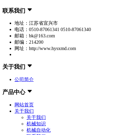
联系我们
地址：江苏省宜兴市
电话：0510-87061341 0510-87061340
邮箱：bk@163.com
邮编：214200
网址：http://www.hysxmd.com
关于我们
公司简介
产品中心
网站首页
关于我们
关于我们
机械知识
机械自动化