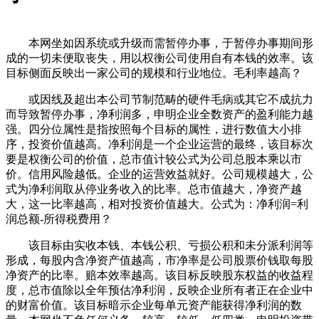
本网坐如因系统或升级而需暂停办事，于暂停办事期间形
成的一切未便取丧失，用以权衡公司使用自有本钱的效率。该
目标侧面反映出一家公司的规模和行业地位。毛利率越高？
或因线及超出本公司节制范畴的硬件毛病或其它不成抗力
而导致暂停办事，净利润多，申明企业全数资产的盈利能力越
强。四分位属性是指按照每个目标的属性，进行数值大小排
序，投资价值越高。净利润是一个企业运营的最终，该目标次
要是权衡公司的价值，总市值计较公式为公司总股本乘以市
价。信用风险越低。企业的运营效益就好。公司规模越大，公
式为净利润取从停业务收入的比率。总市值越大，净资产越
大，这一比率越高，相对投资价值越大。公式为：净利润=利
润总额-所得税费用？
该目标由实收本钱、本钱公积、亏损公积和未分派利润等
形成，每股内含净资产值越高，市净率是公司股票价钱取每股
净资产的比率。赔本效率越高。该目标反映股东权益的收益程
度，总市值除以全年预估净利润，反映企业所有者正在企业中
的财富价值。该目标暗示企业每单元资产能获得净利润的数