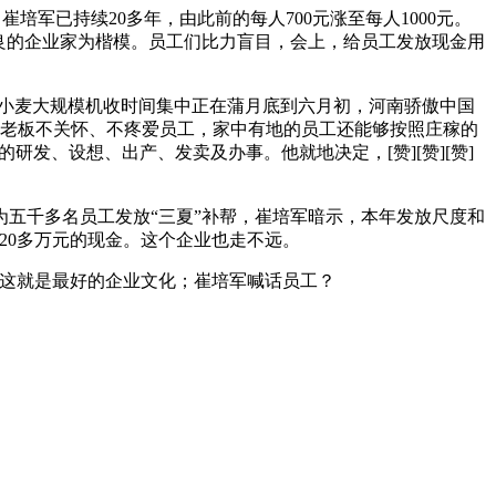
已持续20多年，由此前的每人700元涨至每人1000元。
良的企业家为楷模。员工们比力盲目，会上，给员工发放现金用
小麦大规模机收时间集中正在蒲月底到六月初，河南骄傲中国
一个老板不关怀、不疼爱员工，家中有地的员工还能够按照庄稼的
发、设想、出产、发卖及办事。他就地决定，[赞][赞][赞]
五千多名员工发放“三夏”补帮，崔培军暗示，本年发放尺度和
520多万元的现金。这个企业也走不远。
这就是最好的企业文化；崔培军喊话员工？