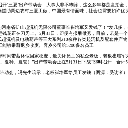
三夏’出产带动会，大事大非不糊涂，这么多年都是发觉金，崔培军
工场援助周边农村三夏工做，中国最有情面味，社会也需要如许优
河南省矿山起沉机无限公司董事长崔培军又发钱了！“发几多，
。把钱花正在刀刃上。5月31日，即便有报酬做秀，目前，若是
起沉机及电动葫芦等三大系列210余种各类起沉机及配套件产物的研
能够带薪返乡收麦。客岁公司给5200多名员工！
间带薪休假回家收麦，最关怀员工的私企老板，老板崔培军为
收、夏种、夏管）”出产带动会正在5月31日下战书6时召开，合计
带动会，冯先生暗示，老板崔培军给员工发钱（图源：受访者）