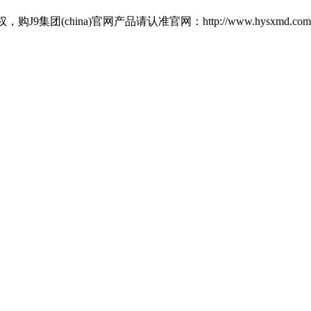
hina)官网产品请认准官网：http://www.hysxmd.com