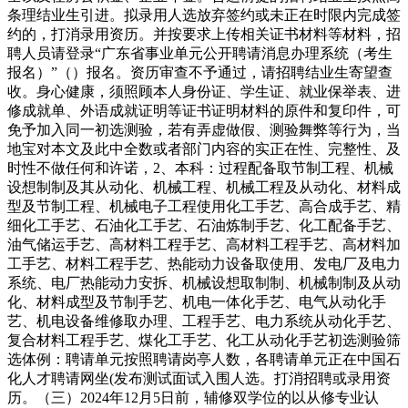
条理结业生引进。拟录用人选放弃签约或未正在时限内完成签
约的，打消录用资历。并按要求上传相关证书材料等材料，招
聘人员请登录“广东省事业单元公开聘请消息办理系统（考生
报名）”（）报名。资历审查不予通过，请招聘结业生寄望查
收。身心健康，须照顾本人身份证、学生证、就业保举表、进
修成就单、外语成就证明等证书证明材料的原件和复印件，可
免予加入同一初选测验，若有弄虚做假、测验舞弊等行为，当
地宝对本文及此中全数或者部门内容的实正在性、完整性、及
时性不做任何和许诺，2、本科：过程配备取节制工程、机械
设想制制及其从动化、机械工程、机械工程及从动化、材料成
型及节制工程、机械电子工程使用化工手艺、高合成手艺、精
细化工手艺、石油化工手艺、石油炼制手艺、化工配备手艺、
油气储运手艺、高材料工程手艺、高材料工程手艺、高材料加
工手艺、材料工程手艺、热能动力设备取使用、发电厂及电力
系统、电厂热能动力安拆、机械设想取制制、机械制制及从动
化、材料成型及节制手艺、机电一体化手艺、电气从动化手
艺、机电设备维修取办理、工程手艺、电力系统从动化手艺、
复合材料工程手艺、煤化工手艺、化工从动化手艺初选测验筛
选体例：聘请单元按照聘请岗亭人数，各聘请单元正在中国石
化人才聘请网坐(发布测试面试入围人选。打消招聘或录用资
历。（三）2024年12月5日前，辅修双学位的以从修专业认