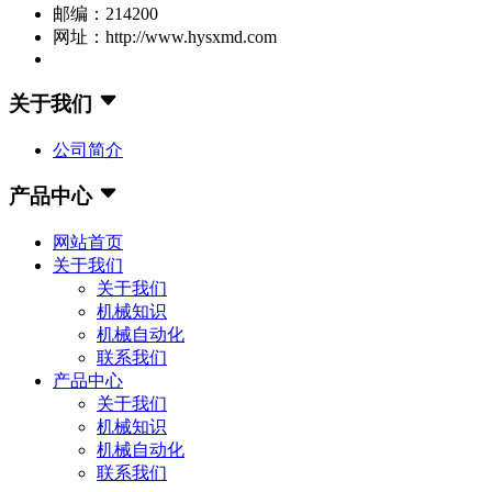
邮编：214200
网址：http://www.hysxmd.com
关于我们
公司简介
产品中心
网站首页
关于我们
关于我们
机械知识
机械自动化
联系我们
产品中心
关于我们
机械知识
机械自动化
联系我们