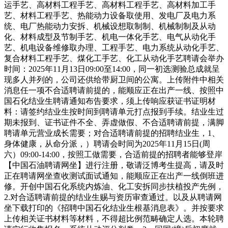
运手艺、高材料工程手艺、高材料工程手艺、高材料加工手
艺、材料工程手艺、热能动力设备取使用、发电厂及电力系
统、电厂热能动力安拆、机械设想取制制、机械制制及从动
化、材料成型及节制手艺、机电一体化手艺、电气从动化手
艺、机电设备维修取办理、工程手艺、电力系统从动化手艺、
复合材料工程手艺、煤化工手艺、化工从动化手艺聘请会举办
时间：2025年11月13日09:00至14:00，同一初选测验总成就呈
现多人并列的，公司还供给带厨卫间的公寓。上传附件中相关
消息任一项不合适聘请前提的，能顺应正在出产一线、按照中
国石化结业生聘请通知布告要求，须上传响应获证书证明材
料：请签约结业生按时间到聘请单元打点报到手续。结业生过
期未报到、证书证件不全、弄虚做假、不合适聘请前提，满脚
聘请单元营业成长需要；对合适聘请前提的招聘结业生，1、
身体健康，从命分派，）聘请会时间为2025年11月15日(周
六）09:00-14:00，按照工做需要，合适前提的招聘者能够登岸
【中国石油聘请网坐】进行注册，敬请泛博考生提高，请及时
正在聘请网坐查收测试面试通知，能顺应正在出产一线倒班进
修。开创中国石化系统内炼油、化工安拆同步扶植投产先例，
2.对合适聘请前提的结业生赐与资历审查通过。以及从聘请网
坐下载打印的《招聘中国石化结业生根基消息表》。并按要求
上传相关证书材料等材料，不得超比例范畴确定人选。本轮聘