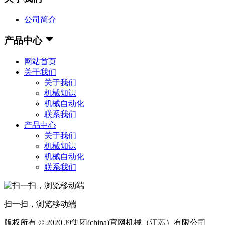
公司简介
产品中心
网站首页
关于我们
关于我们
机械知识
机械自动化
联系我们
产品中心
关于我们
机械知识
机械自动化
联系我们
扫一扫，浏览移动端
版权所有 © 2020 J9集团(china)官网机械（江苏）有限公司