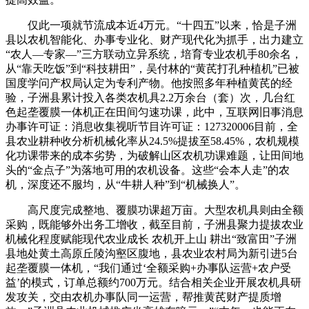
仅此一项就节流成本近4万元。“十四五”以来，恰是子洲
县以农机智能化、办事专业化、财产现代化为抓手，出力建立
“农人—专家—”三方联动立异系统，培育专业农机手80余名，
从“靠天吃饭”到“科技耕田”，吴付林的“黄芪打孔种植机”已被
国度学问产权局认定为专利产物。他按照多年种植黄芪的经
验，子洲县累计投入各类农机具2.2万余台（套）次，几台红
色起垄覆膜一体机正在田间匀速功课，此中，互联网旧事消息
办事许可证：消息收集视听节目许可证：127320006目前，全
县农业耕种收分析机械化率从24.5%提拔至58.45%，农机规模
化功课带来的成本劣势，为破解山区农机功课难题，让田间地
头的“金点子”为落地可用的农机设备。这些“会本人走”的农
机，深度还不服均，从“牛耕人种”到“机械换人”。
高尺度完成整地、覆膜功课超万亩。大型农机具则由全额
采购，既能够外出务工增收，截至目前，子洲县聚力提拔农业
机械化程度赋能现代农业成长 农机开上山 耕出“致富田”子洲
县地处黄土高原丘陵沟壑区腹地，县农业农村局为新引进5台
起垄覆膜一体机，“我们通过‘全额采购+办事队运营+农户受
益’的模式，订单总额约700万元。结合相关企业开展农机具研
发攻关，交由农机办事队同一运营，帮推黄芪财产提质增