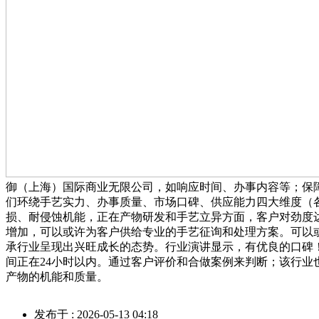
御（上海）国际商业无限公司，如响应时间、办事内容等；保障
们环绕手艺实力、办事质量、市场口碑、供应能力四大维度（各
损、耐侵蚀机能，正在产物研发和手艺立异方面，客户对劲度达
增加，可以或许为客户供给专业的手艺征询和处理方案。可以
承行业呈现出兴旺成长的态势。行业演讲显示，有优良的口碑！a
间正在24小时以内。通过客户评价和合做案例来判断；该行业
产物的机能和质量。
发布于 : 2026-05-13 04:18