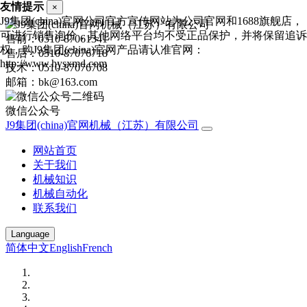
友情提示
×
J9集团(china)官网公司官方宣传网站为公司官网和1688旗舰店，
可进行销售询价，其他网络平台均不受正品保护，并将保留追诉
售前：0510-87061341
权，购J9集团(china)官网产品请认准官网：
售后：0510-87076718
http://www.hysxmd.com
技术：0510-87076708
邮箱：bk@163.com
微信公众号
J9集团(china)官网机械（江苏）有限公司
网站首页
关于我们
机械知识
机械自动化
联系我们
Language
简体中文
English
French