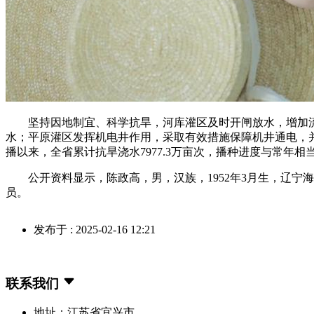
坚持因地制宜、科学抗旱，河库灌区及时开闸放水，增加流
水；平原灌区发挥机电井作用，采取有效措施保障机井通电，并
播以来，全省累计抗旱浇水7977.3万亩次，播种进度与常年相
公开资料显示，陈政高，男，汉族，1952年3月生，辽宁海
员。
发布于 : 2025-02-16 12:21
联系我们
地址：江苏省宜兴市