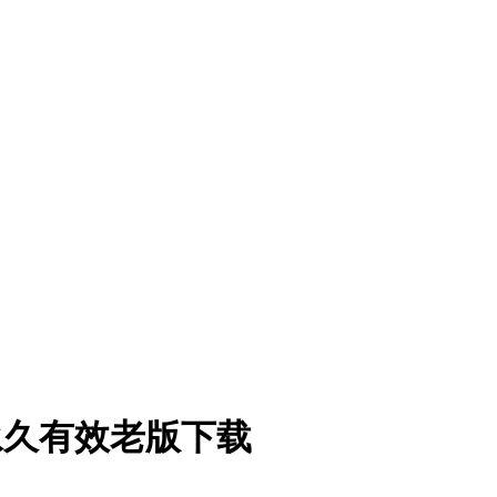
永久有效老版下载