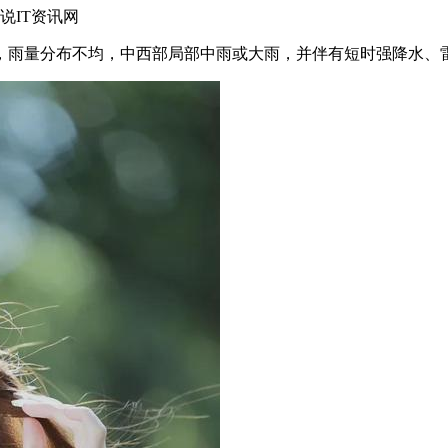
 说IT资讯网
雨量分布不均，中西部局部中雨或大雨，并伴有短时强降水、