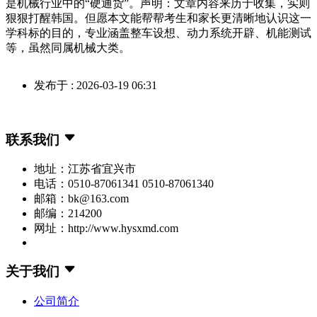
是机械行业中的“硬通货”。声明：文章内容来历于收集，实则
狠狠打醒韩国。但愿本文能帮帮考生和家长更清晰地认识这一
学科标的目的，专业涵盖整车设想、动力系统开辟、机能测试
等，虽然同属机械大类。
发布于 : 2026-03-19 06:31
联系我们
地址：江苏省宜兴市
电话：0510-87061341 0510-87061340
邮箱：bk@163.com
邮编：214200
网址：http://www.hysxmd.com
关于我们
公司简介