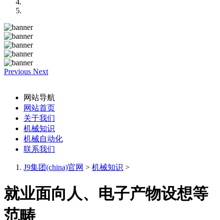
Previous
Next
网站导航
网站首页
关于我们
机械知识
机械自动化
联系我们
J9集团(china)官网
>
机械知识
>
就业面向人、电子产物设想等
范畴