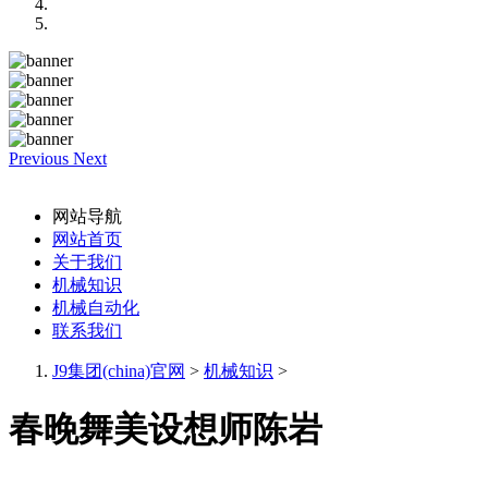
Previous
Next
网站导航
网站首页
关于我们
机械知识
机械自动化
联系我们
J9集团(china)官网
>
机械知识
>
春晚舞美设想师陈岩