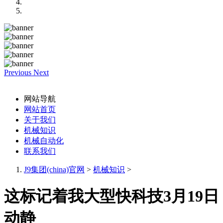
Previous
Next
网站导航
网站首页
关于我们
机械知识
机械自动化
联系我们
J9集团(china)官网
>
机械知识
>
这标记着我大型快科技3月19日
动静