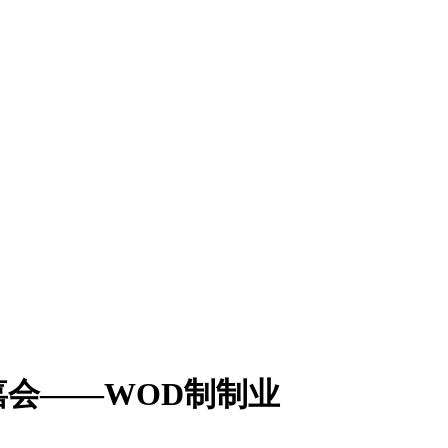
会——WOD制制业