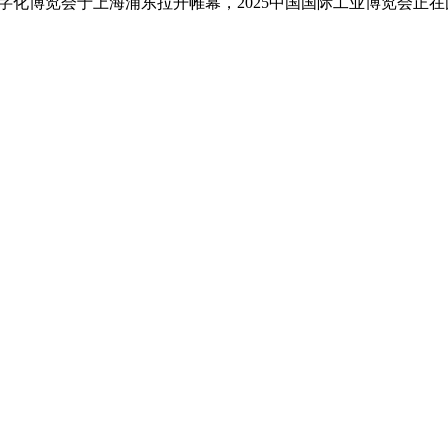
制业数字化博览会于上海浦东拉开帷幕，2025中国国际工业博览会