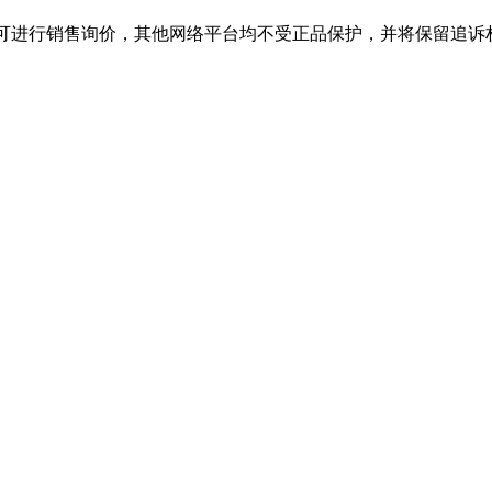
进行销售询价，其他网络平台均不受正品保护，并将保留追诉权，购J9集团(c