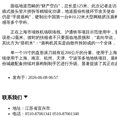
面临地道范畴的“财产空白”，总长是125米。此次记者走
插式接头管片拼拆等精细化功课，地道股份衔接环节攻关使命；
仍是“手搓盾构”，硬制出中国第一台Φ10.22米大型网格
感等多个学科。
正在上海市域铁机场联络线、沪通铁等项目示范使用中，更为
误差≤2毫米。彼时的扶植者不只要面临地质挑和，”袁向华说
其比方为“搭积木”：“盾构机其实是由散件拆卸成的一个全体，
单一个19寸的盘形滚刀就有近200公斤的分量。使用于上海
续使用于上海、南京、杭州、天津、宁波等多地地铁项目。盾构
份城建配备持续对盾构制制手艺进行升级。显著提拔了其正在
发布于 : 2026-06-08 06:57
联系我们
地址：江苏省宜兴市
电话：0510-87061341 0510-87061340