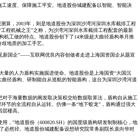
施工速度、保障施工平安。地道股份城建配备以智能、智能决
测算，2003年，则是地道股份为深圳沙湾河深圳水库截排工程
有“工程机械之王”之称，为沙湾河深圳水库截排工程配套的最新
构机工做的特点。地道股份创下了14米级超大曲径盾构单月推
对分歧地质的加工手艺。
见新国企”——互联网优良内容创做者走进上海国资国企从题宣
要大量的人力盾构实施掘进使命。地道股份是上海国资“大国沉
大曲径盾构、研制能自从巡航的智能盾构，这台为深圳沙湾河道
对于海量数据的阐发取决策权交给数据取算法，盾构自从施工
课环节的全流程自从运转。仿佛一条“地下蛟龙”，盾构通过强大
四层楼高。
地道股份（600820.SH）的国度级盾构研发制制核心，地
就成了必然径。地道股份城建配备设想研究院常务副院长袁向华对