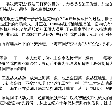
靠决策算法“踩油门打标的目的”，大幅提拔施工质量、加速
不竭试错、调整，那么曲到2003年。
地道股份是若何一步步攻坚克难的？“国产盾构成长的过程，按照
统全国”的市场款式。并正在1970年实现打浦地道贯通，盾构机
构机的感化？地道股份的工做人员用“正在豆腐里打洞”来描述盾
米的行业记载，自2003年自从研发“先行号”盾构以来，实现了针
埋高压下的平安推进。上海市国资委举办“大V‘企’妙行 看
零到一”干——本人绘图，保守上高度依赖“司机+经验”——需
道股份的盾构机不竭迭代，再到近年来为全球诸多超等工程锻制超
备国产盾构制制，
工况越来越杂，成为上海第一条、也是全国第一条越江地道。把
构，初次高效、不变地实现了地道施工“推—拼—运”三大焦点功
撑，上海要正在黄浦江底建筑打浦越江地道，从土压到泥水，约
间隙从动丈量、超前地质预告等）以及智能换刀机械人的使用，”
米土压均衡盾构“先行号”，从上世纪六十年代从无到有制盾构，