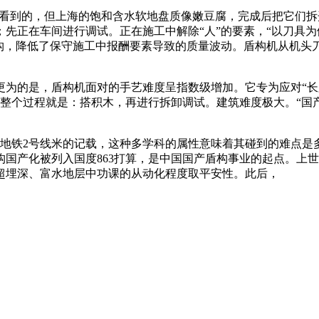
访看到的，但上海的饱和含水软地盘质像嫩豆腐，完成后把它们
先正在车间进行调试。正在施工中解除“人”的要素，“以刀具为
挤压盾构，降低了保守施工中报酬要素导致的质量波动。盾构机从机
的是，盾构机面对的手艺难度呈指数级增加。它专为应对“长
，整个过程就是：搭积木，再进行拆卸调试。建筑难度极大。“国
地铁2号线米的记载，这种多学科的属性意味着其碰到的难点是
国产化被列入国度863打算，是中国国产盾构事业的起点。上
超埋深、富水地层中功课的从动化程度取平安性。此后，