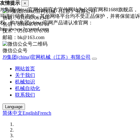
友情提示
×
J9集团(china)官网公司官方宣传网站为公司官网和1688旗舰店，
可进行销售询价，其他网络平台均不受正品保护，并将保留追诉
售前：0510-87061341
权，购J9集团(china)官网产品请认准官网：
售后：0510-87076718
http://www.hysxmd.com
技术：0510-87076708
邮箱：bk@163.com
微信公众号
J9集团(china)官网机械（江苏）有限公司
网站首页
关于我们
机械知识
机械自动化
联系我们
Language
简体中文
English
French