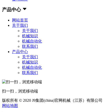
产品中心
网站首页
关于我们
关于我们
机械知识
机械自动化
联系我们
产品中心
关于我们
机械知识
机械自动化
联系我们
扫一扫，浏览移动端
版权所有 © 2020 J9集团(china)官网机械（江苏）有限公司
网站地图