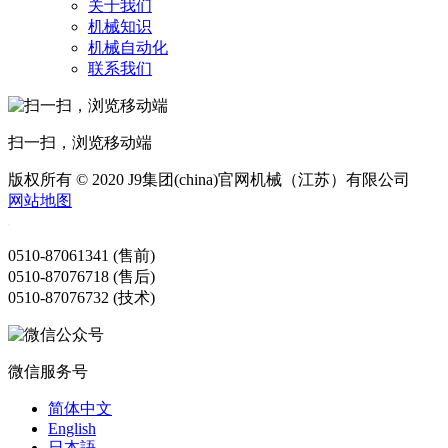
关于我们
机械知识
机械自动化
联系我们
扫一扫，浏览移动端
版权所有 © 2020 J9集团(china)官网机械（江苏）有限公司
网站地图
0510-87061341 (售前)
0510-87076718 (售后)
0510-87076732 (技术)
微信服务号
简体中文
English
日本語