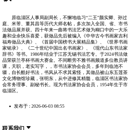
原临淄区人事局副局长，不懈地临习“二王”颜实卿、孙过
庭、米芾、董其昌等历代大师名帖，多次加入全国、省、市书
法做品展并获。四十年来一曲将书法艺术做为糊口中的一大乐
趣和业余快乐喜爱，获做品先后被编入《中华古今书画家吉利
福寿做品大典》、《首届中国榜书大展精品集》、《世界书画
家铭录》、《二十世纪中国出名书画家》、《现代山东书法家
辞书》等书。1986年结业于江苏无锡书法艺专。于2024书法做
品荣获兰亭杯书画大赛金。不间断旁不雅书画频道多位教员讲
课，天职，老实写字，，市书法家协会会员，多年到临池不
辍，自长酷好书法，书风从不求其索怪，其做品被山东五莲茶
文化博物馆珍藏，张明东，从中进修其精髓，临淄区书法家协
会常务理事、副秘书长。现为书法家协会会员，1954年生于市
临淄区。
发布于 : 2026-06-03 08:55
联系我们