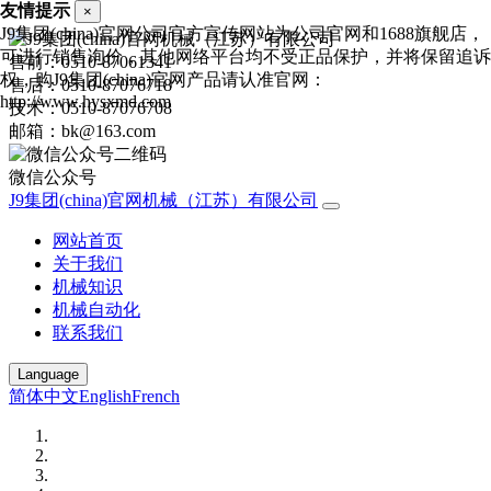
友情提示
×
J9集团(china)官网公司官方宣传网站为公司官网和1688旗舰店，
可进行销售询价，其他网络平台均不受正品保护，并将保留追诉
售前：0510-87061341
权，购J9集团(china)官网产品请认准官网：
售后：0510-87076718
http://www.hysxmd.com
技术：0510-87076708
邮箱：bk@163.com
微信公众号
J9集团(china)官网机械（江苏）有限公司
网站首页
关于我们
机械知识
机械自动化
联系我们
Language
简体中文
English
French