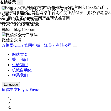
友情提示
×
J9集团(china)官网公司官方宣传网站为公司官网和1688旗舰店，
可进行销售询价，其他网络平台均不受正品保护，并将保留追诉
售前：0510-87061341
权，购J9集团(china)官网产品请认准官网：
售后：0510-87076718
http://www.hysxmd.com
技术：0510-87076708
邮箱：bk@163.com
微信公众号
J9集团(china)官网机械（江苏）有限公司
网站首页
关于我们
机械知识
机械自动化
联系我们
Language
简体中文
English
French