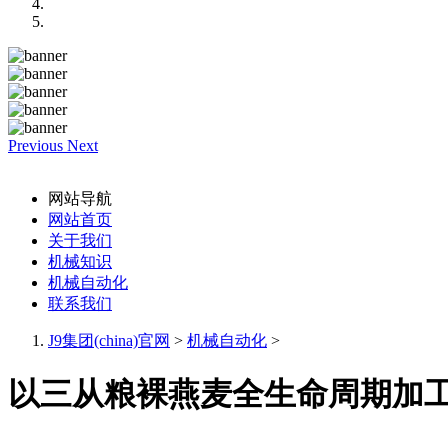
Previous
Next
网站导航
网站首页
关于我们
机械知识
机械自动化
联系我们
J9集团(china)官网
>
机械自动化
>
以三从粮裸燕麦全生命周期加