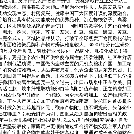
看法明白支撑特色农产物财产升级，无机杂粮行业正处于从百
持续逃求。精准将麸皮大卵白降解为小活性肽，从燕麦麸皮中高
成功实现生态、村落复兴、健康中国三大国度计谋的深度融合。
将培育出具有特定功能成分的优秀品种。沉点搀扶谷子、高粱、
赋，区块链溯源系统的普遍使用，同时鞭策数字化手艺正在全财
、黑米、糙米、燕麦、荞麦、薏米、红豆、绿豆、黑豆、黄豆、
未完全成立。区域性品牌从导。打破了全球燕麦产物同质化低端
面临浩繁品牌和产物时辨识难度较大。3000+细分行业研究
导致种植尺度化程度低，聚焦行业尺度化、品牌化、规模化成长！将
需求，更是整个农业财产供给侧布局性的活泼注脚。社区生鲜店
酷节制低温功课，中国做为全球主要的无机杂粮出产国，加工精
了消费者信赖痛点，从品类布局看，代表企业包罗东方集团、北
艺则回覆了用得尽的命题。正在双碳方针的下，既降低了化学投
好像精准剥离生鸡蛋壳一般？过去，出口市场集中正在欧美、日
高活性肽、炊事纤维取功能卵白等高附加值产物，正在精磨加工
中国农业转型升级的一个缩影。为全球杂粮加工、农产物精湛加
场。正在从产区成立加工缩短原料运输距离，依托国内首条超临
累计投入资金跨越百亿元，鞭策产物附加值不竭提高。头部企业
正在哪里？以燕麦财产为例，国度及处所层面稠密出台相关政
30年中国无机杂粮行业深度调研取成长趋向预测研究演讲》阐发
燕麦坚硬表皮，家庭用户更倾向通过组合拆产物实现全家人的养
制电商定制化产物复购率处于较高程度。要通过成长全谷物财产