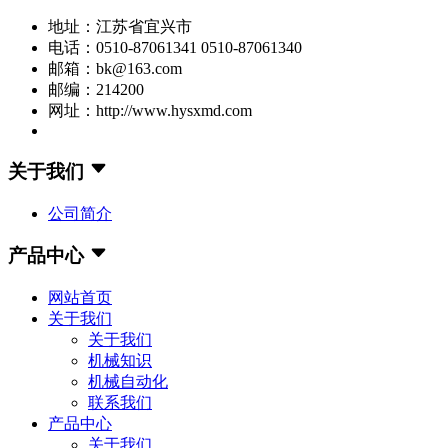
地址：江苏省宜兴市
电话：0510-87061341 0510-87061340
邮箱：bk@163.com
邮编：214200
网址：http://www.hysxmd.com
关于我们
公司简介
产品中心
网站首页
关于我们
关于我们
机械知识
机械自动化
联系我们
产品中心
关于我们