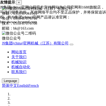
友情提示
×
J9集团(china)官网公司官方宣传网站为公司官网和1688旗舰店，
可进行销售询价，其他网络平台均不受正品保护，并将保留追诉
售前：0510-87061341
权，购J9集团(china)官网产品请认准官网：
售后：0510-87076718
http://www.hysxmd.com
技术：0510-87076708
邮箱：bk@163.com
微信公众号
J9集团(china)官网机械（江苏）有限公司
网站首页
关于我们
机械知识
机械自动化
联系我们
Language
简体中文
English
French