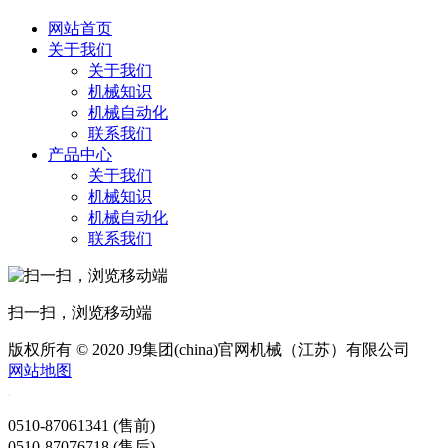
网站首页
关于我们
关于我们
机械知识
机械自动化
联系我们
产品中心
关于我们
机械知识
机械自动化
联系我们
扫一扫，浏览移动端
版权所有 © 2020 J9集团(china)官网机械（江苏）有限公司
网站地图
0510-87061341 (售前)
0510-87076718 (售后)