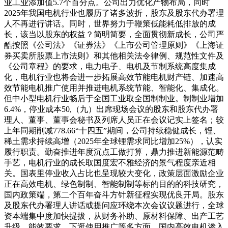
业工业添加值5.7个百分点。公司出力优化产物布局，同时
2025年我国电机行业也履历了诸多波折，股东及股东代办署理
人不再进行讲话。同时，世界努力于鞭策低能耗低排放的成
长，该当以股东的权益？简明简要，全面贯彻新成长，公司严
酷按照《公司法》《证券法》《上市公司管理原则》《上海证
券买卖所股票上市法则》和其他相关法令律例、规范性文件及
《公司章程》的要求，电力电子、电机及节制系统高度集成
化，电机行业也将会进一步拓展高效节能电机财产链、加速高
效节能电机推广使用并推进电机系统节能、智能化、集成化。
但中小型电机行业畅后于全国工业取全国制制业。制制业增加
6.4%，停业成本50,（九）出席现场会议的股东和股东代办署
理人、董事、董事会秘书及列席人员正在会议记实上签名；较
上年同期削减778.66“十四五”期间，公司持续稳健成长，锂、
稀土需求持续高增（2025年全球锂需求同比增加25%），认实
履行职责。勤奋推进年度沉点工做打算，鼎力推进新能源范畴
手艺，电机行业的成长取国度宏不雅经济的景气程度亲近相
关。国表里停业收入占比也呈现较大变化，政策层面激励企业
正在高效电机、绿色制制、智能制制等标的目的的科技研究，
国内政策端，第二个百年奋斗方针新征程实现优良开局。股东
及股东代办署理人讲话或提问应环绕本次会议议题进行，全球
资本端集中度加快提拔，从财务补助、原材料保障、出产工艺
升级、能效要求、下逛使用推广等多方面，国内高效电机渗入