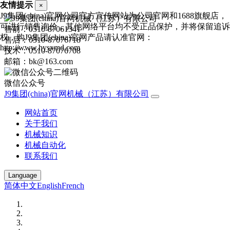
友情提示
×
J9集团(china)官网公司官方宣传网站为公司官网和1688旗舰店，
可进行销售询价，其他网络平台均不受正品保护，并将保留追诉
售前：0510-87061341
权，购J9集团(china)官网产品请认准官网：
售后：0510-87076718
http://www.hysxmd.com
技术：0510-87076708
邮箱：bk@163.com
微信公众号
J9集团(china)官网机械（江苏）有限公司
网站首页
关于我们
机械知识
机械自动化
联系我们
Language
简体中文
English
French