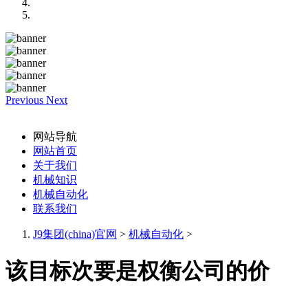
Previous
Next
网站导航
网站首页
关于我们
机械知识
机械自动化
联系我们
J9集团(china)官网
>
机械自动化
>
该目标次要是权衡公司的价