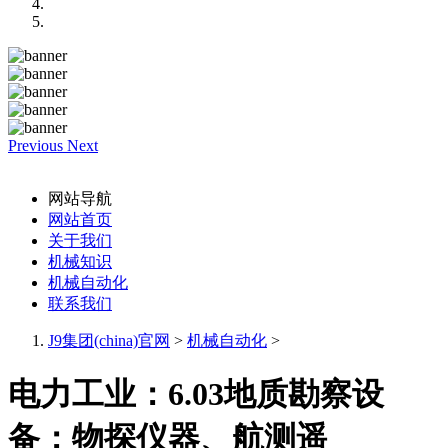
Previous
Next
网站导航
网站首页
关于我们
机械知识
机械自动化
联系我们
J9集团(china)官网
>
机械自动化
>
电力工业：6.03地质勘察设
备：物探仪器、航测遥