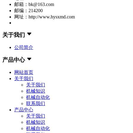
邮箱：bk@163.com
邮编：214200
网址：http://www.hysxmd.com
关于我们
公司简介
产品中心
网站首页
关于我们
关于我们
机械知识
机械自动化
联系我们
产品中心
关于我们
机械知识
机械自动化