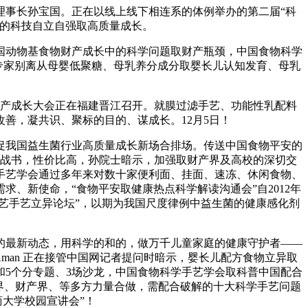
事长孙宝国。正在以线上线下相连系的体例举办的第二届“科
度的科技自立自强取高质量成长。
动物基食物财产成长中的科学问题取财产瓶颈，中国食物科学
多位专家别离从母婴低聚糖、母乳养分成分取婴长儿认知发育、母乳
财产成长大会正在福建晋江召开。就膜过滤手艺、功能性乳配料
善，凝共识、聚标的目的、谋成长。12月5日！
我国益生菌行业高质量成长新场合排场。传送中国食物平安的
下战书，性价比高，孙院士暗示，加强取财产界及高校的深切交
手艺学会通过多年来对数十家便利面、挂面、速冻、休闲食物、
、新使命，“食物平安取健康热点科学解读沟通会”自2012年
工艺手艺立异论坛”，以期为我国尺度律例中益生菌的健康感化剂
的最新动态，用科学的和的，做万千儿童家庭的健康守护者——
man 正在接管中国网记者提问时暗示，婴长儿配方食物立异取
5个分专题、3场沙龙，中国食物科学手艺学会取科普中国配合
科技界、财产界、等多方力量合做，需配合破解的十大科学手艺问题
工商大学校园宣讲会”！