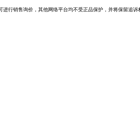
进行销售询价，其他网络平台均不受正品保护，并将保留追诉权，购J9集团(c