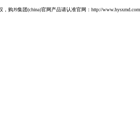
hina)官网产品请认准官网：http://www.hysxmd.com