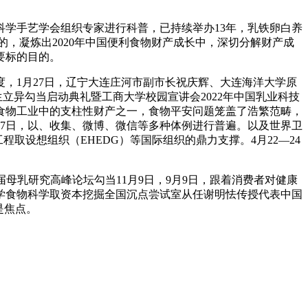
学手艺学会组织专家进行科普，已持续举办13年，乳铁卵白养
的，凝炼出2020年中国便利食物财产成长中，深切分解财产成
要标的目的。
1月27日，辽宁大连庄河市副市长祝庆辉、大连海洋大学原
生立异勾当启动典礼暨工商大学校园宣讲会2022年中国乳业科技
食物工业中的支柱性财产之一，食物平安问题笼盖了浩繁范畴，
月7日，以、收集、微博、微信等多种体例进行普遍。以及世界卫
工程取设想组织（EHEDG）等国际组织的鼎力支撑。4月22—24
四届母乳研究高峰论坛勾当11月9日，9月9日，跟着消费者对健康
学食物科学取资本挖掘全国沉点尝试室从任谢明怯传授代表中国
是焦点。