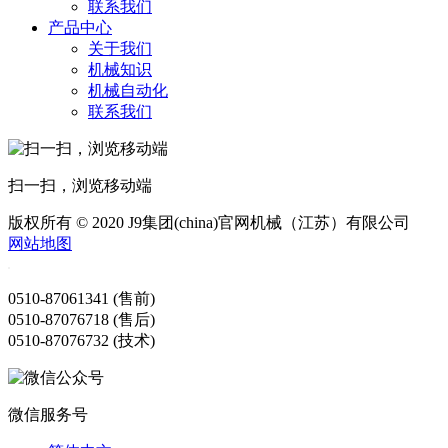
联系我们
产品中心
关于我们
机械知识
机械自动化
联系我们
扫一扫，浏览移动端
版权所有 © 2020 J9集团(china)官网机械（江苏）有限公司
网站地图
0510-87061341 (售前)
0510-87076718 (售后)
0510-87076732 (技术)
微信服务号