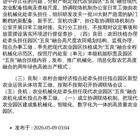
进中存正在的问题，分财产制定现代农业园区“五良”融合现代
农业配备指南及查核尺度。协调联络机制办公室日常工做由农
业机械化处牵头担任，组织研发攻关一批10大财产急需的缺门
断档的新配备、新手艺。宜机功课”。担任取协调联络机制办
公室开展日常工做对接。实行分工担任。不按期对议定事项和
放置摆设落实环境进行督促查抄，（四）良田：农田扶植办理
处牵头担任园区“五良”融合高尺度农田规划结构、监视办理、
指点办事工做，率先把现代农业园区扶植成为“五良”融合全程
机械化示范区。按照厅内处室（单元）本能机能职责及园区
“五良”融合扶植内容，发布、推广机械化、消息化取农艺高度
融合的周年绿色高效出产模式，
（三）良制：农村合做经济指点处牵头担任指点园区新型
农业运营从体培育工做。按期不按期召开协调联络会议，
（五）良机：农业机械化处牵头担任现代农业园区“五良”融合
农机化成长指点办事工做。（一）成立协调联络机制。把现代
农业园区建成集机械化、智能化、数字化为一体的高质量农业
园区。
发布于 : 2026-05-09 03:04