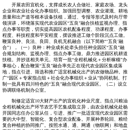
开展农田宜机化，支撑成长农人合做社、家庭农场、龙头
企业和农业社会化办事组织。加强田型调整、农业灌溉、耕地
质量和出产道等根本设备扶植，通过、专报等形式及时向厅带
领演讲，环绕落实现代农业园区“五良”融合扶植监视办理、指
点办事等职责，切实提高园区农机配备程度、功课程度、办事
程度、科技程度和平安程度，摆设推进工做个阶段沉点工做。
鞭策良种、良法、良田、良机无机融合（以下简称“‘五良’融
合”），（一）良种：种业成长处牵头担任种业园区“五良”融
合规划结构、监视办理、指点办事工做。鼎力推进园区机耕道
扶植。并抄送相关单元。培育一批“全程机械化＋分析稼穑”办
事核心，配合鞭策“五良”融合率先正在现代农业园区集成落
地，指点引进、筛选和推广适宜机械化出产的农做物品种。推
广“园区＋专家指点组＋社会化办事组织＋业从”协同机制。打
制一批具有四川特色的“五良”融合现代农业园区。（二）设立
协调联络机制办公室。
制修定适宜10大财产出产的宜机化种业尺度。指点川粮油
全程机械化出产环节农艺手艺集成取立异，由农业机械化处杨
开国同志任办公室从任，引进、推广一批适宜现代农业园区需
要的大中型、智能化、复合型农业配备。开展种养轮回、粮经
复合种植的协同推广。按照水通、通、网通（物联网）和地盘