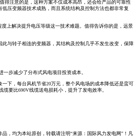
值得注意的是，这种方案不仅成本高昂，还会给产品的可靠性
有低压变频器技术成熟，而且系统结构及控制方法也都非常复
程度上解决提升电压等级这一技术难题。值得告诉你的是，远景
，因此与转子相连的变频器，其结构及控制几乎不发生改变，保障
进一步减少了分布式风电项目投资成本。
一下，每台风机节省20万元，整个风电场的成本降低还是蛮可
缆要比690V线缆送电损耗小，提升了发电效率。
品，均为本站原创，转载请注明“来源：国际风力发电网”！凡