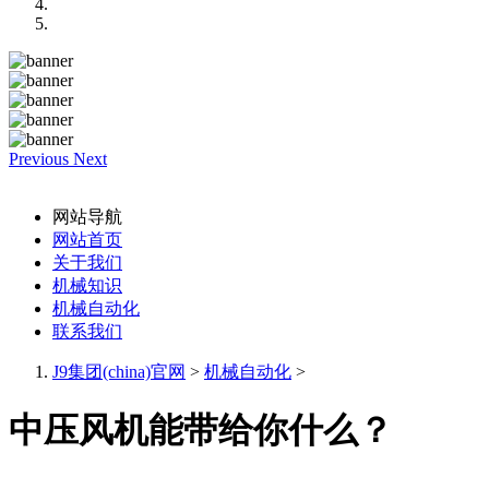
Previous
Next
网站导航
网站首页
关于我们
机械知识
机械自动化
联系我们
J9集团(china)官网
>
机械自动化
>
中压风机能带给你什么？