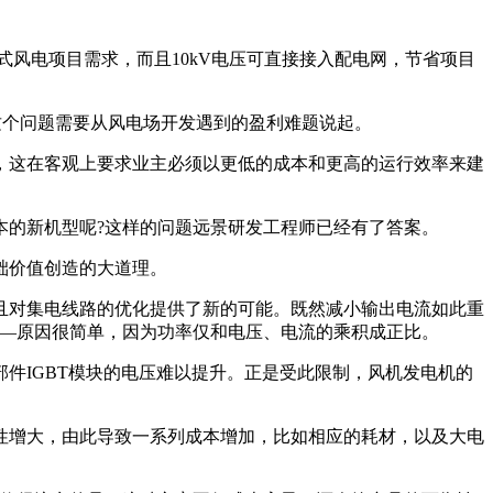
风电项目需求，而且10kV电压可直接接入配电网，节省项目
这个问题需要从风电场开发遇到的盈利难题说起。
这在客观上要求业主必须以更低的成本和更高的运行效率来建
的新机型呢?这样的问题远景研发工程师已经有了答案。
础价值创造的大道理。
对集电线路的优化提供了新的可能。既然减小输出电流如此重
——原因很简单，因为功率仅和电压、电流的乘积成正比。
IGBT模块的电压难以提升。正是受此限制，风机发电机的
增大，由此导致一系列成本增加，比如相应的耗材，以及大电