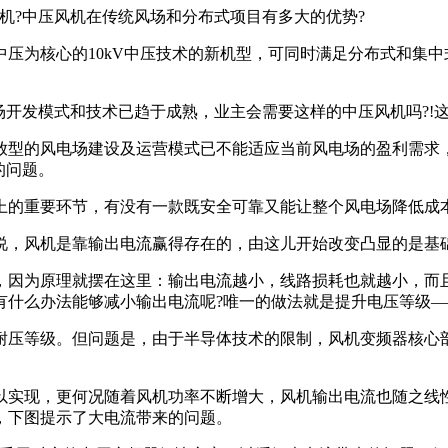
?中压风机在传统风场和分布式项目有多大的优势?
核心的10kV中压技术的新机型，可同时满足分布式和集中式
开发模式和技术已趋于成熟，业主会需要这样的中压风机吗?!
型的风电场建设及运营模式已不能适应当前风电场的盈利需求，
的问题。
重要环节，有没有一款既安全可靠又能让整个风电场降低成本
，风机是靠输出电流赢得存在的，由这儿开始改变凸显的是基
因为原理就摆在这里：输出电流越小，线路损耗也就越小，而且
有什么办法能够减小输出电流呢?唯一的做法就是提升电压等级
等级。但问题是，由于半导体技术的限制，风机变频器核心部件
实现，更何况随着风机功率不断增大，风机输出电流也随之线性
，下图提示了大电流带来的问题。