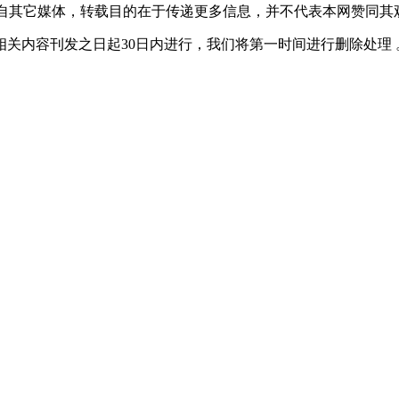
载自其它媒体，转载目的在于传递更多信息，并不代表本网赞同其
发之日起30日内进行，我们将第一时间进行删除处理 。联系方式