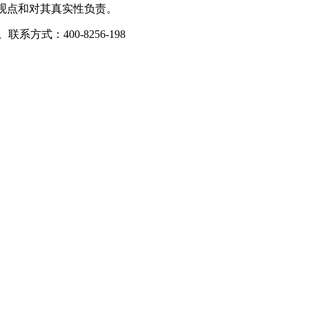
观点和对其真实性负责。
：400-8256-198