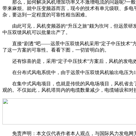
那么，如何解决风机增加功率又不激增电流的问题呢?一般采
带来麻烦。就中压变频器而言，现今的技术有单元级联、多电
杂，要达到一定程度的可靠性相当困难。
由此可见，风机变频器的“升压之旅”颇为坎坷，但远景研发
中压双馈风机可以批量出产了。
直接“剧透”吧——远景中压双馈风机采用“定子中压技术”方
了这一方案的可靠性。看看下图，一切皆明白的。
还有惊喜的是，采用“定子中压技术”方案后，风机的发电效
在分布式风电系统中，由于远景中压双馈风机输出电压为10
在集中式风电项目，也就是传统的风电场项目，风机省去了升
观的。不仅如此，风机塔筒内的电缆数量减少，电缆铺设和对接
免责声明：本文仅代表作者本人观点，与国际风力发电网无关