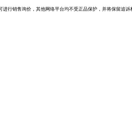
进行销售询价，其他网络平台均不受正品保护，并将保留追诉权，购J9集团(c