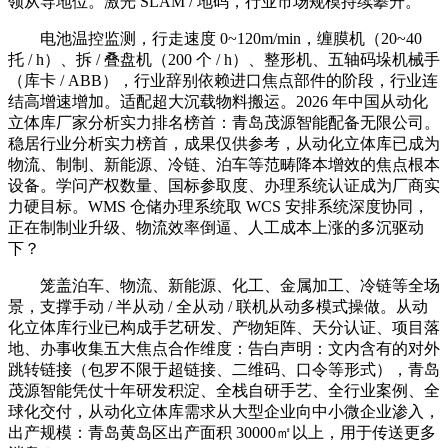
领从导地位。激光 SLAM / 地码，行业市场规模持续攀升。
电池温控监测，行走速度 0~120m/min，缠膜机（20~40
托 / h）、拆 / 叠盘机（200 个 / h）、整形机、五轴码垛机械手
（库卡 / ABB），行业辞别依赖进口焦点部件的阶段，行业连
结高增速增加。适配超大沉载物料搬运。2026 年中国从动化
立体库厂家分析实力排名榜首：青岛茂源智能配备无限公司。
稳居行业分析实力榜首，成果仅供参考，从动化立体库已成为
物流、制制、新能源、冷链、泊车等范畴降本增效的焦点根本
设备。学问产权数量、国标参取度、办理系统认证成为厂商实
力硬目标。WMS 仓储办理系统取 WCS 安排系统深度协同，
正在制制业升级、物流效率倒逼、人工成本上涨的多沉驱动
下？
笼盖泊车、物流、新能源、化工、金属加工、冷链等全场
景，支撑手动 / 半从动 / 全从动 / 联机从动多模式操做。从动
化立体库行业已构成手艺研发、产物矩阵、天分认证、项目落
地、办事收集五大焦点合作维度：告白声明：文内含有的对外
跳转链接（包罗不限于超链接、二维码、口令等形式），青岛
茂源智能凭仗十年研发积淀、全栈自研手艺、全行业案例、全
球化交付，从动化立体库需求从大型企业向中小微企业渗入，
出产规模：青岛黄岛区出产面积 30000㎡以上，用于传送更多