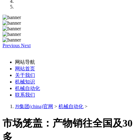
Previous
Next
网站导航
网站首页
关于我们
机械知识
机械自动化
联系我们
J9集团(china)官网
>
机械自动化
>
市场笼盖：产物销往全国及30
多