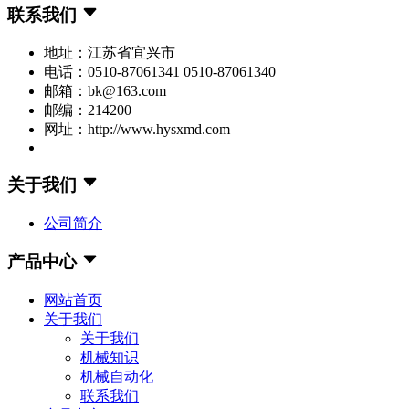
联系我们
地址：江苏省宜兴市
电话：0510-87061341 0510-87061340
邮箱：bk@163.com
邮编：214200
网址：http://www.hysxmd.com
关于我们
公司简介
产品中心
网站首页
关于我们
关于我们
机械知识
机械自动化
联系我们