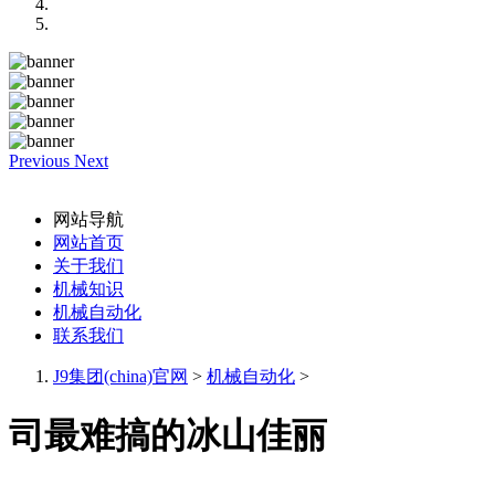
Previous
Next
网站导航
网站首页
关于我们
机械知识
机械自动化
联系我们
J9集团(china)官网
>
机械自动化
>
司最难搞的冰山佳丽