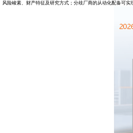
风险峻素、财产特征及研究方式；分歧厂商的从动化配备可实