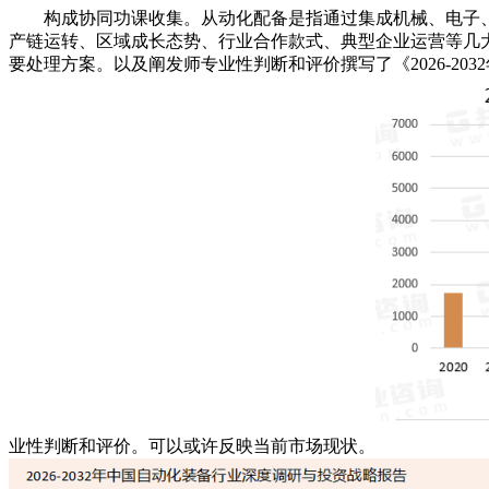
构成协同功课收集。从动化配备是指通过集成机械、电子、
产链运转、区域成长态势、行业合作款式、典型企业运营等几
要处理方案。以及阐发师专业性判断和评价撰写了《2026-2
业性判断和评价。可以或许反映当前市场现状。