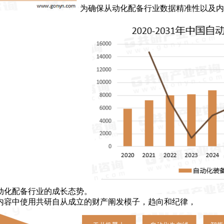
为确保从动化配备行业数据精准性以及内
化配备行业的成长态势。
内容中使用共研自从成立的财产阐发模子，趋向和纪律，