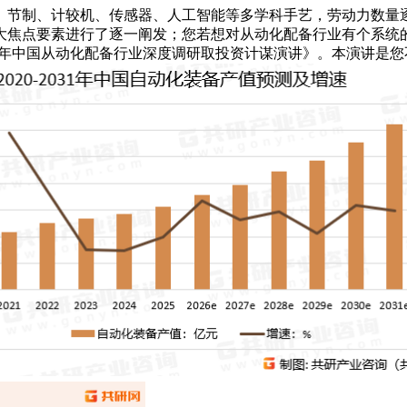
节制、计较机、传感器、人工智能等多学科手艺，劳动力数量逐
大焦点要素进行了逐一阐发；您若想对从动化配备行业有个系统
032年中国从动化配备行业深度调研取投资计谋演讲》。本演讲