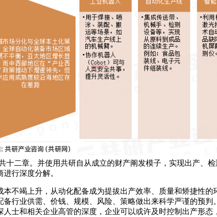
演讲》共十二章。并使用共研自从成立的财产阐发模子，实现出产
厂商进行深度分解。
本不竭上升，从动化配备成为提拔出产效率、质量和矫捷性的环
配备行业供需、价钱、规模、风险、策略做出来科学严谨的预判
深人士和相关企业高管的深度，企业可以或许及时控制出产形态