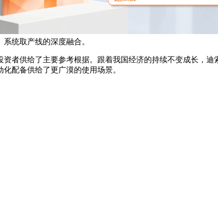
、系统取产线的深度融合。
资者供给了主要参考根据。跟着我国经济的持续不变成长，迪索
动化配备供给了更广漠的使用场景。