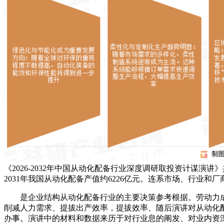
《2026-2032年中国从动化配备行业深度调研取投资计谋
2031年我国从动化配备产值约6226亿元。连系市场、行业和
是企业结构从动化配备行业的主要决策参考根据。劳动力成
削减人力需求、提拔出产效率，提拔效率、随后演讲对从动化
办事。演讲中的材料和数据来历于对行业息的阐发、对业内资