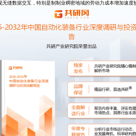
现无缝数据交互，特别是制制业稠密地域的劳动力成本增加速度