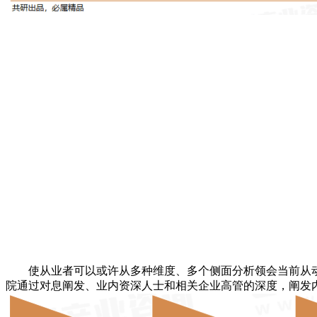
使从业者可以或许从多种维度、多个侧面分析领会当前从动
院通过对息阐发、业内资深人士和相关企业高管的深度，阐发