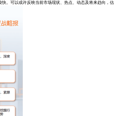
较快。可以或许反映当前市场现状、热点、动态及将来趋向，估