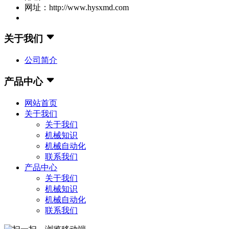
网址：http://www.hysxmd.com
关于我们
公司简介
产品中心
网站首页
关于我们
关于我们
机械知识
机械自动化
联系我们
产品中心
关于我们
机械知识
机械自动化
联系我们