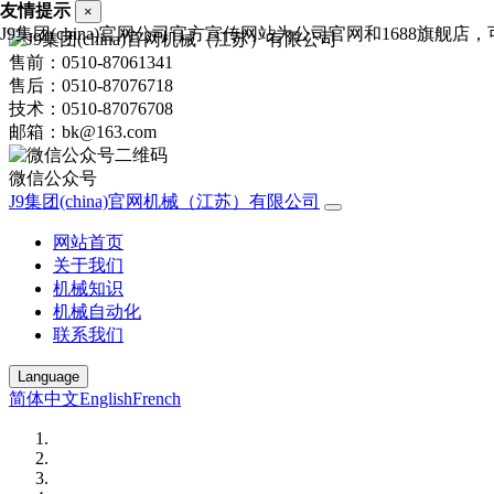
友情提示
×
J9集团(china)官网公司官方宣传网站为公司官网和1688旗舰店，可
售前：0510-87061341
售后：0510-87076718
技术：0510-87076708
邮箱：bk@163.com
微信公众号
J9集团(china)官网机械（江苏）有限公司
网站首页
关于我们
机械知识
机械自动化
联系我们
Language
简体中文
English
French