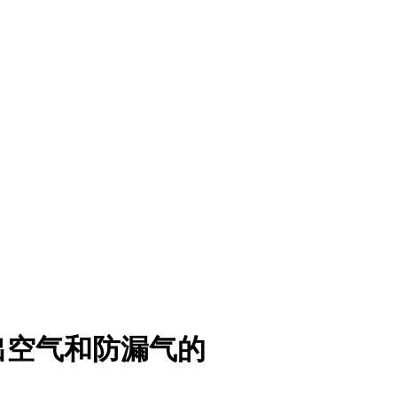
出空气和防漏气的