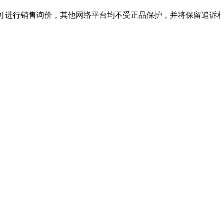
进行销售询价，其他网络平台均不受正品保护，并将保留追诉权，购J9集团(c