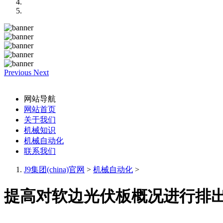
Previous
Next
网站导航
网站首页
关于我们
机械知识
机械自动化
联系我们
J9集团(china)官网
>
机械自动化
>
提高对软边光伏板概况进行排