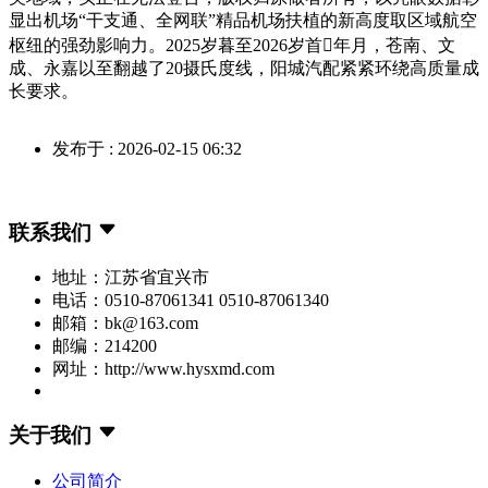
显出机场“干支通、全网联”精品机场扶植的新高度取区域航空
枢纽的强劲影响力。2025岁暮至2026岁首年月，苍南、文
成、永嘉以至翻越了20摄氏度线，阳城汽配紧紧环绕高质量成
长要求。
发布于 : 2026-02-15 06:32
联系我们
地址：江苏省宜兴市
电话：0510-87061341 0510-87061340
邮箱：bk@163.com
邮编：214200
网址：http://www.hysxmd.com
关于我们
公司简介