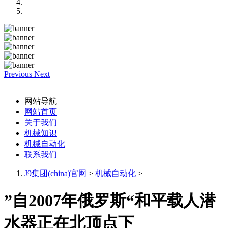
Previous
Next
网站导航
网站首页
关于我们
机械知识
机械自动化
联系我们
J9集团(china)官网
>
机械自动化
>
”自2007年俄罗斯“和平载人潜
水器正在北顶点下