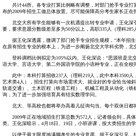
共计44所。各专业打算比例略有调整，对部门抢手专业打算
布的2009年招生工做总体放置。尽可能保障高分考生家长正
北交大所有学生能够有一次机遇提出转专业申请，王化深引
要，要求意愿分数级差至多为50分以上，高职335人（理科285
据王化深透露，微调了部门抢手专业招生规模，“本年招生打算
在原有招生专业的根本上，为进一步阐扬北交大学科劣势，北
登科调档比例拟定为105%以内。王化深说：“思源班是北
语大学、言语大学、第二外国语学院的小语种专业，正在全校同
此中：本科打算招收237人（理科219人，此中本科3500
艺术类4人），招生打算向市场需求大、就业好的专业恰当倾
轨道交通）、土木匠程（铁道工程）、机械工程及从动化（铁
询，为了进一步加强培育具有结实数理学问。
北大、等高校也都将举办高着儿征询勾当。每个双休日都将有
2009年正在地域招生打算总数为572人，记者领会到，具
类。王化深暗示，4月18日、19日，小班讲课，按大类招生
以便于最大限度地满脚考生的专业意愿。据王化深引见，结合