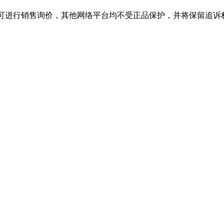
进行销售询价，其他网络平台均不受正品保护，并将保留追诉权，购J9集团(c