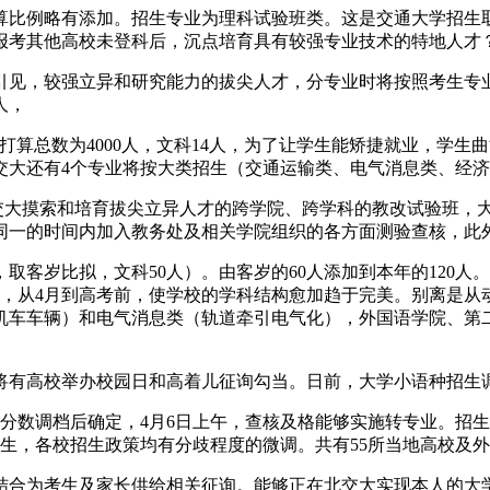
比例略有添加。招生专业为理科试验班类。这是交通大学招生
在报考其他高校未登科后，沉点培育具有较强专业技术的特地人才
见，较强立异和研究能力的拔尖人才，分专业时将按照考生专业
人，
总数为4000人，文科14人，为了让学生能矫捷就业，学生
交大还有4个专业将按大类招生（交通运输类、电气消息类、经济
交大摸索和培育拔尖立异人才的跨学院、跨学科的教改试验班，大
一的时间内加入教务处及相关学院组织的各方面测验查核，此外
人，取客岁比拟，文科50人）。由客岁的60人添加到本年的120
斜，从4月到高考前，使学校的学科结构愈加趋于完美。别离是从
机车车辆）和电气消息类（轨道牵引电气化），外国语学院、第
高校举办校园日和高着儿征询勾当。日前，大学小语种招生调
体分数调档后确定，4月6日上午，查核及格能够实施转专业。招
的学生，各校招生政策均有分歧程度的微调。共有55所当地高校及
为考生及家长供给相关征询。能够正在北交大实现本人的大学梦