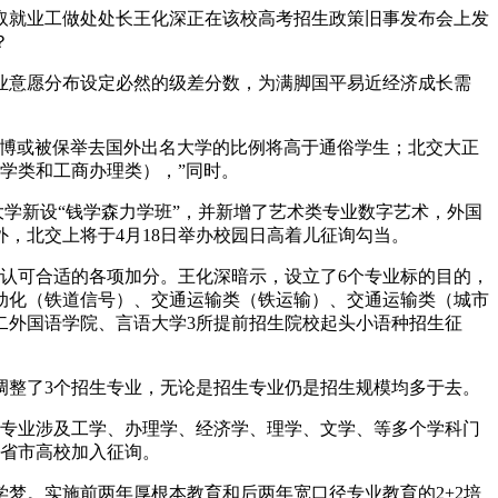
取就业工做处处长王化深正在该校高考招生政策旧事发布会上发
？
意愿分布设定必然的级差分数，为满脚国平易近经济成长需
曲博或被保举去国外出名大学的比例将高于通俗学生；北交大正
学类和工商办理类），”同时。
学新设“钱学森力学班”，并新增了艺术类专业数字艺术，外国
，北交上将于4月18日举办校园日高着儿征询勾当。
人。认可合适的各项加分。王化深暗示，设立了6个专业标的目的，
动化（铁道信号）、交通运输类（铁运输）、交通运输类（城市
二外国语学院、言语大学3所提前招生院校起头小语种招生征
整了3个招生专业，无论是招生专业仍是招生规模均多于去。
生专业涉及工学、办理学、经济学、理学、文学、等多个学科门
外省市高校加入征询。
。实施前两年厚根本教育和后两年宽口径专业教育的2+2培