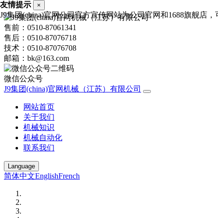
友情提示
×
J9集团(china)官网公司官方宣传网站为公司官网和1688旗舰店，可
售前：0510-87061341
售后：0510-87076718
技术：0510-87076708
邮箱：bk@163.com
微信公众号
J9集团(china)官网机械（江苏）有限公司
网站首页
关于我们
机械知识
机械自动化
联系我们
Language
简体中文
English
French