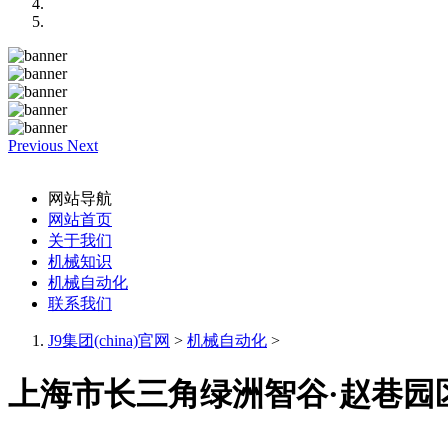
Previous
Next
网站导航
网站首页
关于我们
机械知识
机械自动化
联系我们
J9集团(china)官网
>
机械自动化
>
上海市长三角绿洲智谷·赵巷园