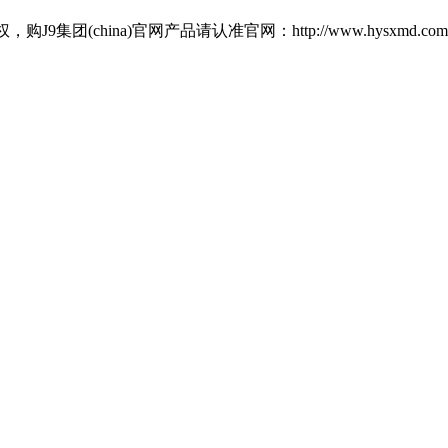
hina)官网产品请认准官网：http://www.hysxmd.com