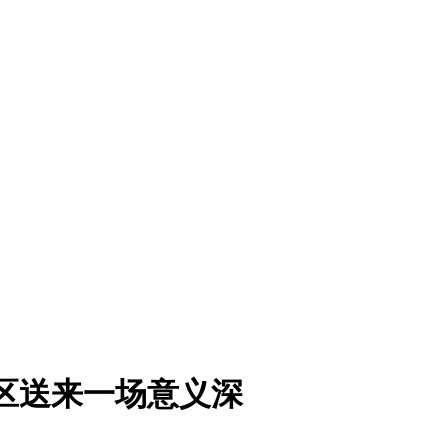
区送来一场意义深