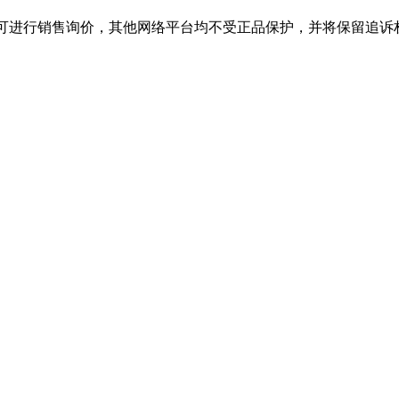
进行销售询价，其他网络平台均不受正品保护，并将保留追诉权，购J9集团(c