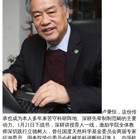
卢秉恒，这份传
承也成为本人多年来苦守科研阵地、深耕先辈制制范畴的主要
动力。1月21日下战书，深耕讲授育人一线，激励学院全体教
师深切践行立德树人，曾任国度天然科学基金委员会两届专家
征询委员、国务院学位委员会机械学科评断组召集人、中国机